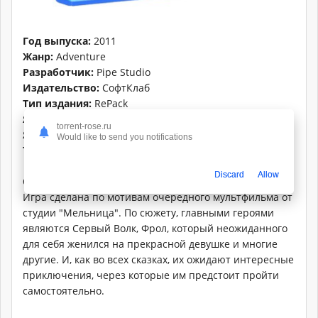
Год выпуска:
2011
Жанр:
Adventure
Разработчик:
Pipe Studio
Издательство:
СофтКлаб
Тип издания:
RePack
Язык интерфейса:
Русский
torrent-rose.ru
Язык озвучки:
Русский
Would like to send you notifications
Таблетка:
Вшита
Discard
Allow
Описание:
Игра сделана по мотивам очередного мультфильма от
студии "Мельница". По сюжету, главными героями
являются Сервый Волк, Фрол, который неожиданного
для себя женился на прекрасной девушке и многие
другие. И, как во всех сказках, их ожидают интересные
приключения, через которые им предстоит пройти
самостоятельно.