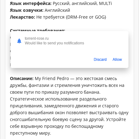
Язык интерфейса:
Русский, английский, MULTi
Язык озвучки:
Aнглийский
Лекарство:
Не требуется {DRM-Free от GOG}
Системные требования:
ОС: Windows 7/8/10 (x64)
torrent-rose.ru
Would like to send you notifications
Процессор: Intel Core i3-530 (2 * 2930) or equivalent
Оперативная память: 4 GB ОЗУ
Видеокарта: GeForce GT 440 (1024 MB)
Discard
Allow
Место на диске: 3.6 GB
Описание:
My Friend Pedro — это жестокая смесь
дружбы, фантазии и стремления уничтожить всех на
своем пути по приказу разумного банана.
Стратегическое использование раздельного
прицеливания, замедленного движения и старого
доброго вышибания окон позволяет выстраивать одну
сногсшибательную боевую сцену за другой. Устройте
себе взрывную проходку по беспощадному
преступному миру.