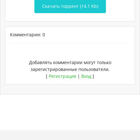
Скачать торрент (14.1 Kb)
Комментарии: 0
Добавлять комментарии могут только
зарегистрированные пользователи.
[
Регистрация
|
Вход
]
Copyright
Torrent-
. Мы не храним никаких
Карта
Хостинг