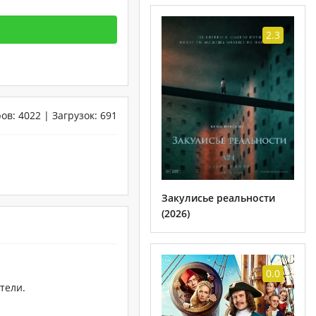
2.3
ров
:
4022
|
Загрузок
:
691
Закулисье реальности
(2026)
0.0
тели.