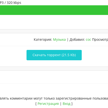
3 / 320 kbps
Категория
:
Музыка
|
Добавил
:
coc
Просмот
Скачать торрент (21.5 Kb)
влять комментарии могут только зарегистрированные пользова
[
Регистрация
|
Вход
]