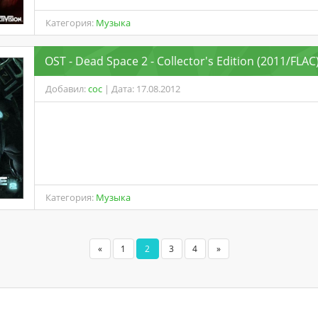
Категория:
Музыка
OST - Dead Space 2 - Collector's Edition (2011/FLAC
Добавил:
coc
| Дата: 17.08.2012
Категория:
Музыка
«
1
2
3
4
»