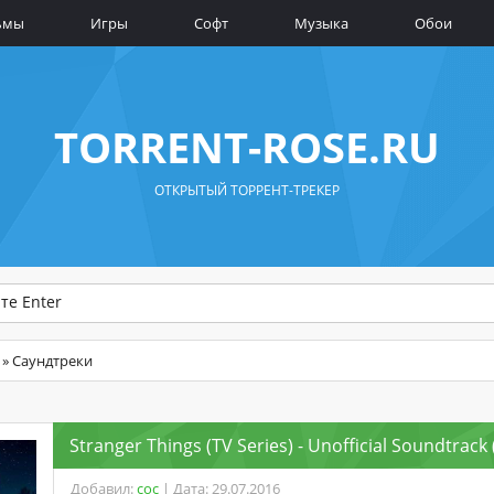
ьмы
Игры
Софт
Музыка
Обои
TORRENT-ROSE.RU
ОТКРЫТЫЙ ТОРРЕНТ-ТРЕКЕР
» Саундтреки
Stranger Things (TV Series) - Unofficial Soundtrack
Добавил:
coc
| Дата: 29.07.2016