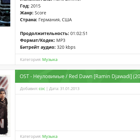
Год:
2015
Жанр:
Score
Страна:
Германия, США
Продолжительность:
01:02:51
Формат/Кодек:
MP3
Битрейт аудио:
320 kbps
Категория:
Музыка
OST - Неуловимые / Red Dawn [Ramin Djawadi] (2
Добавил:
coc
| Дата: 31.01.2013
Категория:
Музыка