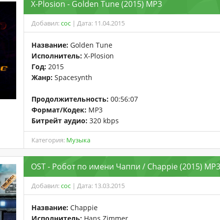
X-Plosion - Golden Tune (2015) MP3
Добавил:
coc
| Дата: 11.04.2015
Название:
Golden Tune
Исполнитель:
X-Plosion
Год:
2015
Жанр:
Spacesynth
Продолжительность:
00:56:07
Формат/Кодек:
MP3
Битрейт аудио:
320 kbps
Категория:
Музыка
OST - Робот по имени Чаппи / Chappie (2015) MP
Добавил:
coc
| Дата: 13.03.2015
Название:
Chappie
Исполнитель:
Hans Zimmer