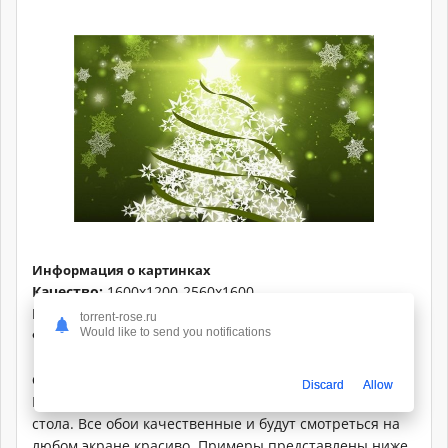
Информация о картинках
Качество:
1600x1200-2560x1600
Количество:
151 шт
torrent-rose.ru
Would like to send you notifications
Формат:
JPG
Описание:
Discard
Allow
Подборка новогодних обоев для вашего рабочего
стола. Все обои качественные и будут смотреться на
любом экране красиво. Примеры представлены ниже.