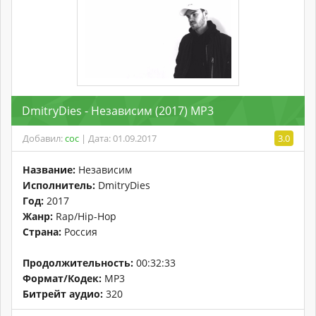
DmitryDies - Независим (2017) MP3
Добавил:
coc
| Дата: 01.09.2017
3.0
Название:
Независим
Исполнитель:
DmitryDies
Год:
2017
Жанр:
Rap/Hip-Hop
Страна:
Россия
Продолжительность:
00:32:33
Формат/Кодек:
MP3
Битрейт аудио:
320