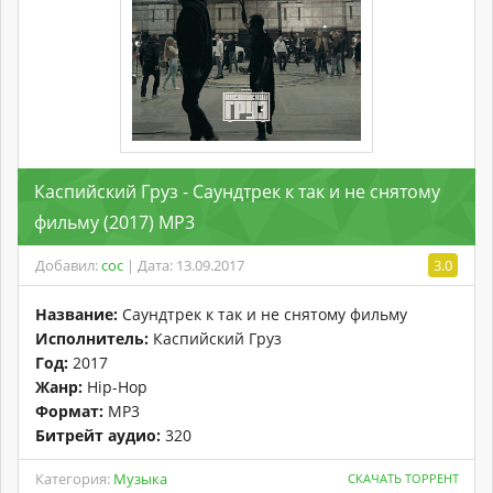
Каспийский Груз - Саундтрек к так и не снятому
фильму (2017) MP3
Добавил:
coc
| Дата: 13.09.2017
3.0
Название:
Саундтрек к так и не снятому фильму
Исполнитель:
Каспийский Груз
Год:
2017
Жанр:
Hip-Hop
Формат:
MP3
Битрейт аудио:
320
Категория:
Музыка
СКАЧАТЬ ТОРРЕНТ