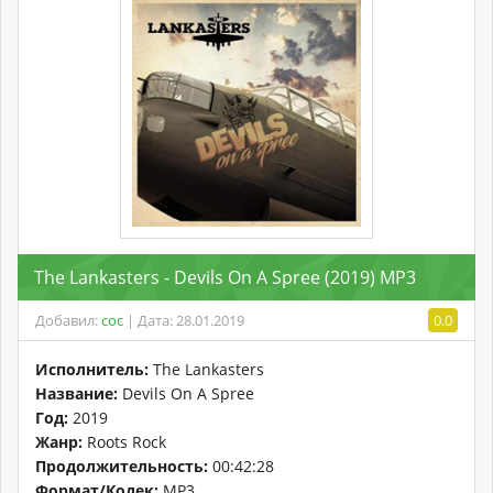
The Lankasters - Devils On A Spree (2019) MP3
Добавил:
coc
| Дата: 28.01.2019
0.0
Исполнитель:
The Lankasters
Название:
Devils On A Spree
Год:
2019
Жанр:
Roots Rock
Продолжительность:
00:42:28
Формат/Кодек:
MP3