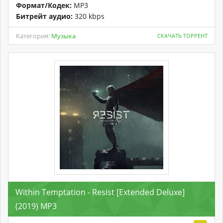
Формат/Кодек:
MP3
Битрейт аудио:
320 kbps
Категория:
Музыка
СКАЧАТЬ ТОРРЕНТ
Within Temptation - Resist [Extended Deluxe]
(2019) MP3