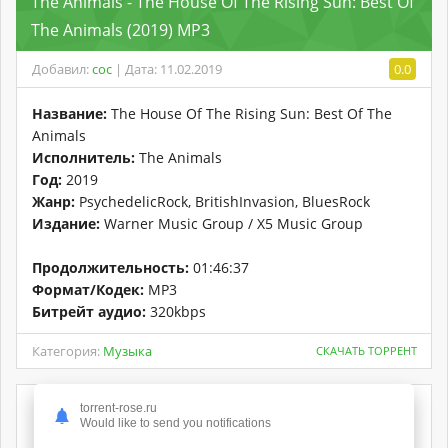
The Animals - The House Of The Rising Sun: Best Of
The Animals (2019) MP3
Добавил:
coc
| Дата: 11.02.2019
0.0
Название:
The House Of The Rising Sun: Best Of The
Animals
Исполнитель:
The Animals
Год:
2019
Жанр:
PsychedelicRock, BritishInvasion, BluesRock
Издание:
Warner Music Group / X5 Music Group
Продолжительность:
01:46:37
Формат/Кодек:
MP3
Битрейт аудио:
320kbps
Категория:
Музыка
СКАЧАТЬ ТОРРЕНТ
torrent-rose.ru
Would like to send you notifications