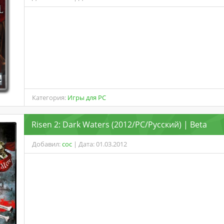
Категория:
Игры для PC
Risen 2: Dark Waters (2012/PC/Русский) | Beta
Добавил:
coc
| Дата: 01.03.2012