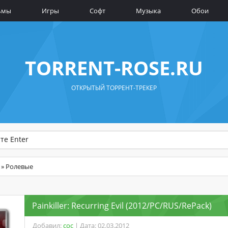
ьмы
Игры
Софт
Музыка
Обои
TORRENT-ROSE.RU
ОТКРЫТЫЙ ТОРРЕНТ-ТРЕКЕР
» Ролевые
Painkiller: Recurring Evil (2012/PC/RUS/RePack)
Добавил:
coc
| Дата: 02.03.2012