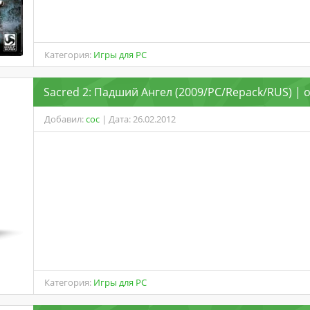
Категория:
Игры для PC
Sacred 2: Падший Ангел (2009/PC/Repack/RUS) | от
Добавил:
coc
| Дата: 26.02.2012
Категория:
Игры для PC