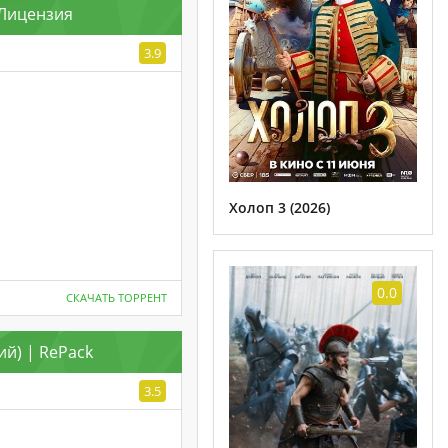
| Лицензия
3.9
Холоп 3 (2026)
0.0
СКАЧАТЬ ТОРРЕНТ
кий) | RePack
3.5