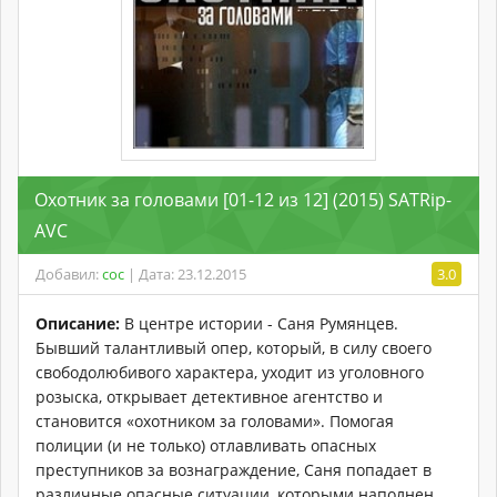
Охотник за головами [01-12 из 12] (2015) SATRip-
AVC
Добавил:
coc
| Дата: 23.12.2015
3.0
Описание:
В центре истории - Саня Румянцев.
Бывший талантливый опер, который, в силу своего
свободолюбивого характера, уходит из уголовного
розыска, открывает детективное агентство и
становится «охотником за головами». Помогая
полиции (и не только) отлавливать опасных
преступников за вознаграждение, Саня попадает в
различные опасные ситуации, которыми наполнен