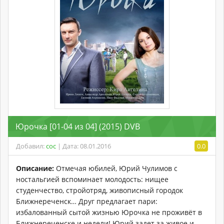
Юрочка [01-04 из 04] (2015) DVB
Добавил:
coc
| Дата: 08.01.2016
0.0
Описание:
Отмечая юбилей, Юрий Чулимов с
ностальгией вспоминает молодость: нищее
студенчество, стройотряд, живописный городок
Ближнереченск… Друг предлагает пари:
избалованный сытой жизнью Юрочка не проживёт в
Ближнереченске и недели! Юрий задет за живое и