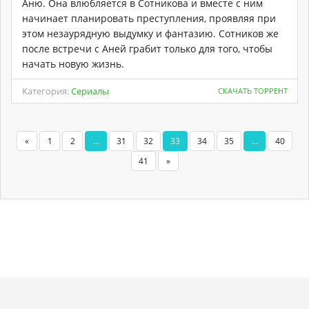
Аню. Она влюбляется в Сотникова и вместе с ним
начинает планировать преступления, проявляя при
этом незаурядную выдумку и фантазию. Сотников же
после встречи с Аней грабит только для того, чтобы
начать новую жизнь.
Категория:
Сериалы
СКАЧАТЬ ТОРРЕНТ
«
1
2
...
31
32
33
34
35
...
40
41
»
Copyright
Torrent-
. Мы не храним никаких
Карта
Хостинг
© 2026
rose.ru
нелегальных материалов.
сайта
от
uCoz