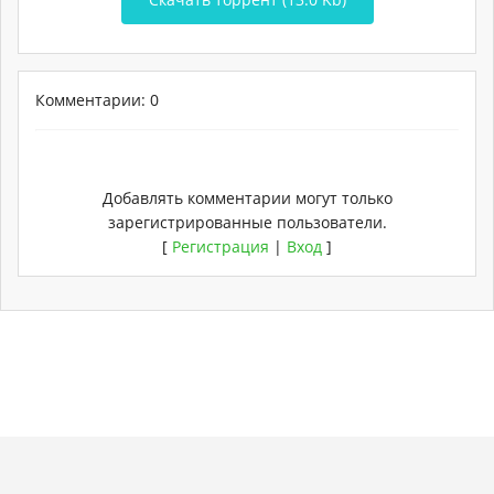
Комментарии: 0
Добавлять комментарии могут только
зарегистрированные пользователи.
[
Регистрация
|
Вход
]
Copyright
Torrent-
. Мы не храним никаких
Карта
Хостинг
© 2026
rose.ru
нелегальных материалов.
сайта
от
uCoz