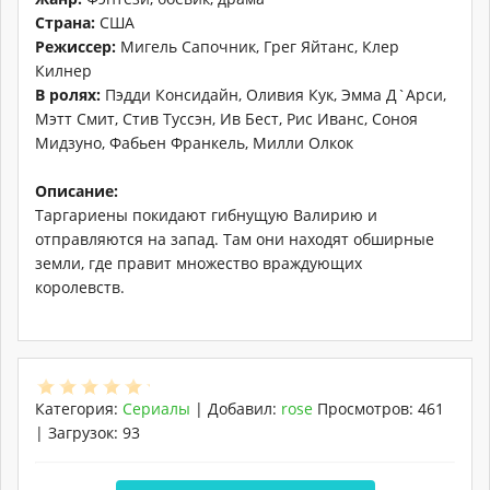
Страна:
США
Режиссер:
Мигель Сапочник, Грег Яйтанс, Клер
Килнер
В ролях:
Пэдди Консидайн, Оливия Кук, Эмма Д`Арси,
Мэтт Смит, Стив Туссэн, Ив Бест, Рис Иванс, Соноя
Мидзуно, Фабьен Франкель, Милли Олкок
Описание:
Таргариены покидают гибнущую Валирию и
отправляются на запад. Там они находят обширные
земли, где правит множество враждующих
королевств.
Категория
:
Сериалы
|
Добавил
:
rose
Просмотров
:
461
|
Загрузок
:
93