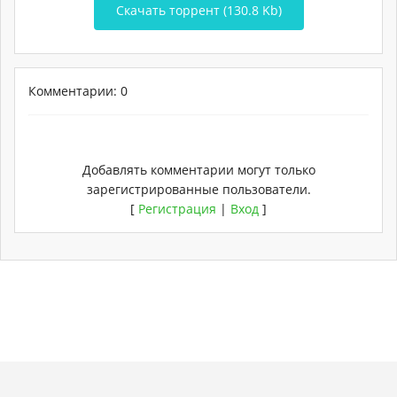
Скачать торрент (130.8 Kb)
Комментарии: 0
Добавлять комментарии могут только
зарегистрированные пользователи.
[
Регистрация
|
Вход
]
Copyright
Torrent-
. Мы не храним никаких
Карта
Хостинг