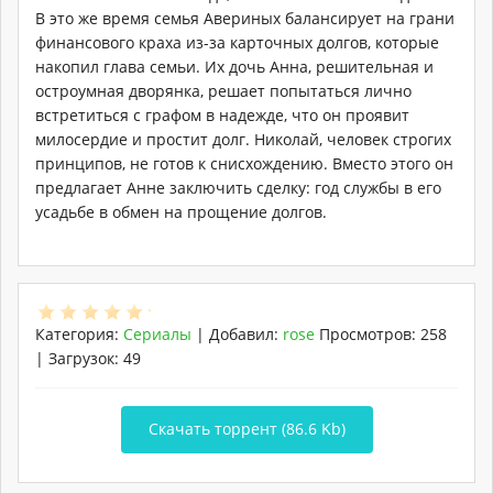
В это же время семья Авериных балансирует на грани
финансового краха из-за карточных долгов, которые
накопил глава семьи. Их дочь Анна, решительная и
остроумная дворянка, решает попытаться лично
встретиться с графом в надежде, что он проявит
милосердие и простит долг. Николай, человек строгих
принципов, не готов к снисхождению. Вместо этого он
предлагает Анне заключить сделку: год службы в его
усадьбе в обмен на прощение долгов.
Категория
:
Сериалы
|
Добавил
:
rose
Просмотров
:
258
|
Загрузок
:
49
Скачать торрент (86.6 Kb)