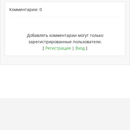
Комментарии: 0
Добавлять комментарии могут только
зарегистрированные пользователи.
[
Регистрация
|
Вход
]
Copyright
Torrent-
. Мы не храним никаких
Карта
Хостинг
© 2026
rose.ru
нелегальных материалов.
сайта
от
uCoz