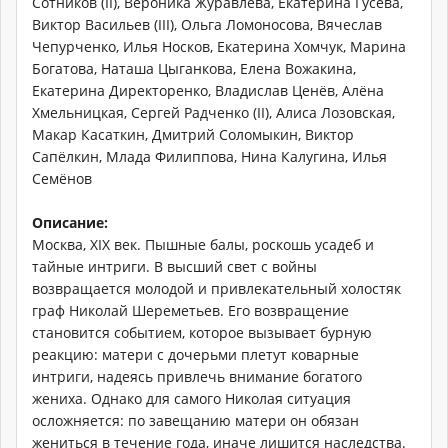
Сотников (II), Вероника Журавлёва, Екатерина Гусева,
Виктор Васильев (III), Ольга Ломоносова, Вячеслав
Чепурченко, Илья Носков, Екатерина Хомчук, Марина
Богатова, Наташа Цыганкова, Елена Вожакина,
Екатерина Директоренко, Владислав Ценёв, Алёна
Хмельницкая, Сергей Радченко (II), Алиса Лозовская,
Макар Касаткин, Дмитрий Соломыкин, Виктор
Сапёлкин, Млада Филиппова, Нина Калугина, Илья
Семёнов
Описание:
Москва, XIX век. Пышные балы, роскошь усадеб и
тайные интриги. В высший свет с войны
возвращается молодой и привлекательный холостяк
граф Николай Шереметьев. Его возвращение
становится событием, которое вызывает бурную
реакцию: матери с дочерьми плетут коварные
интриги, надеясь привлечь внимание богатого
жениха. Однако для самого Николая ситуация
осложняется: по завещанию матери он обязан
жениться в течение года, иначе лишится наследства.