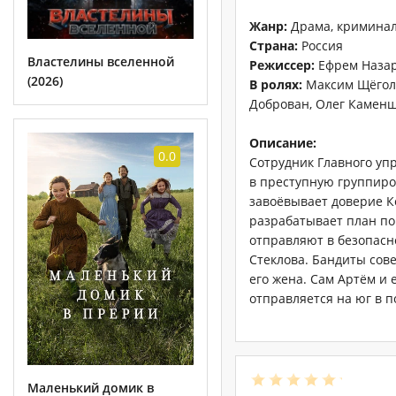
Жанр:
Драма, криминал
Страна:
Россия
Властелины вселенной
Режиссер:
Ефрем Наза
(2026)
В ролях:
Максим Щёголев
Доброван, Олег Каменщи
Описание:
0.0
Сотрудник Главного уп
в преступную группиро
завоёвывает доверие Ко
разрабатывает план по
отправляют в безопасно
Стеклова. Бандиты сов
его жена. Сам Артём и 
отправляется на юг в п
Маленький домик в