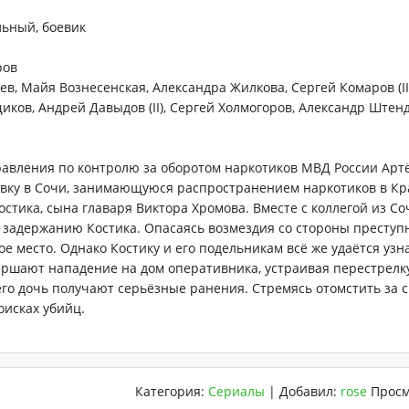
ьный, боевик
ров
, Майя Вознесенская, Александра Жилкова, Сергей Комаров (II)
ков, Андрей Давыдов (II), Сергей Холмогоров, Александр Штен
равления по контролю за оборотом наркотиков МВД России Арт
вку в Сочи, занимающуюся распространением наркотиков в Кр
стика, сына главаря Виктора Хромова. Вместе с коллегой из Со
 задержанию Костика. Опасаясь возмездия со стороны преступ
е место. Однако Костику и его подельникам всё же удаётся уз
ершают нападение на дом оперативника, устраивая перестрелку
его дочь получают серьёзные ранения. Стремясь отомстить за 
оисках убийц.
Категория
:
Сериалы
|
Добавил
:
rose
Просм