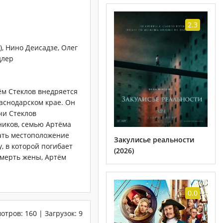
2.3
, Нино Деисадзе, Олег
длер
ём Стеклов внедряется
аснодарском крае. Он
чи Стеклов
ников, семью Артёма
нать местоположение
Закулисье реальности
, в которой погибает
(2026)
смерть жены, Артём
0.0
отров
:
160
|
Загрузок
:
9