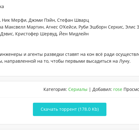
ка
, Ник Мерфи, Джэми Пэйн, Стефан Шварц
а Максвелл Мартин, Агнес О’Кейси, Руби Эшборн Серкис, Элис Э
 Дэвис, Кристофер Шервуд, Йен Мидлейн
 инженеры и агенты разведки ставят на кон всё ради осуществ
, направленной на то, чтобы первыми высадиться на Луну.
Категория
:
Сериалы
|
Добавил
:
rose
Просм
Скачать торрент (178.0 Kb)