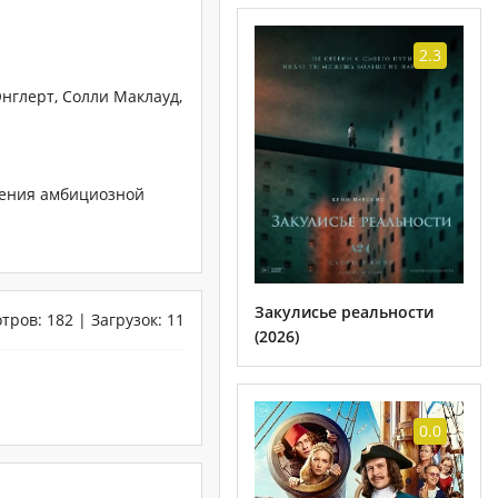
2.3
нглерт, Солли Маклауд,
ления амбициозной
Закулисье реальности
отров
:
182
|
Загрузок
:
11
(2026)
0.0