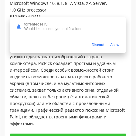
Microsoft Windows 10, 8.1, 8, 7, Vista, XP, Server.
1.0 GHz processor
512 MB of RAM
15 MB space for installation
torrent-rose.ru
Would like to send you notifications
Описание:
PicPick - бесплатное приложение, объединяющее в
Discard
Allow
себе возможности простого графического редактора и
утилиты для захвата изображений с экрана
компьютера. PicPick обладает простым и удобным
интерфейсом. Среди особых возможностей стоит
выделить возможность захвата целого рабочего
экрана (в том числе, и на мультимониторных
системах), захват только активного окна, отдельной
области, целых веб-страниц (с автоматической
прокруткой) или же областей с произвольными
границами. Графический редактор похож на Microsoft
Paint, но обладает встроенными фильтрами и
эффектами.