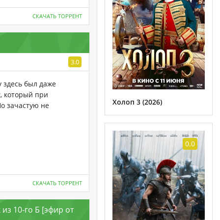
СКАЧАТЬ ТОРРЕНТ
3.0
у здесь был даже
, который при
Холоп 3 (2026)
Но зачастую не
0.0
СКАЧАТЬ ТОРРЕНТ
из 10-го Б [эфир от