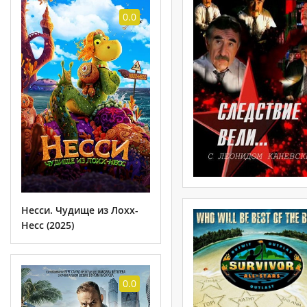
0.0
Несси. Чудище из Лохх-
Несс (2025)
0.0