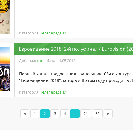
Категория:
Телепередачи
Евровидение 2018. 2-й полуфинал / Eurovision (2
Добавил:
coc
| Дата: 11.05.2018
Первый канал предоставил трансляцию 63-го конкурс
"Евровидение-2018", который В этом году проходит в Л
Категория:
Телепередачи
«
1
2
3
4
...
21
22
»