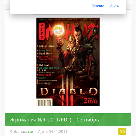
Discard
Allow
Игромания №9 (2011/PDF) | Сентябрь
Добавил:
coc
| Дата: 04.11.2011
0.0