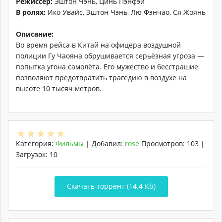
Режиссер:
Эштон Чэнь, Цинь Пэнфэй
В ролях:
Ико Увайс, Эштон Чэнь, Лю Фэнчао, Ся Жоянь
Описание:
Во время рейса в Китай на офицера воздушной
полиции Гу Чаояна обрушивается серьёзная угроза —
попытка угона самолёта. Его мужество и бесстрашие
позволяют предотвратить трагедию в воздухе на
высоте 10 тысяч метров.
Категория
:
Фильмы
|
Добавил
:
rose
Просмотров
:
103
|
Загрузок
:
10
Скачать торрент (14.4 Kb)