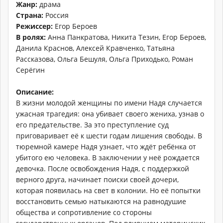
Жанр:
драма
Страна:
Россия
Режиссер:
Егор Бероев
В ролях:
Анна Панкратова, Никита Тезин, Егор Бероев,
Данила Краснов, Алексей Кравченко, Татьяна
Рассказова, Ольга Бешуля, Ольга Приходько, Роман
Серёгин
Описание:
В жизни молодой женщины по имени Надя случается
ужасная трагедия: она убивает своего жениха, узнав о
его предательстве. За это преступление суд
приговаривает её к шести годам лишения свободы. В
тюремной камере Надя узнает, что ждёт ребёнка от
убитого ею человека. В заключении у неё рождается
девочка. После освобождения Надя, с поддержкой
верного друга, начинает поиски своей дочери,
которая появилась на свет в колонии. Но её попытки
восстановить семью натыкаются на равнодушие
общества и сопротивление со стороны