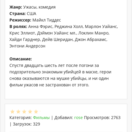
Жанр:
Ужасы, комедия
Страна:
США
Режиссер:
Майкл Тиддес
В ролях:
Анна Фэрис, Реджина Холл, Марлон Уайанс,
Крис Эллиот, Дэймон Уайанс мл., Локлин Манро,
Хайди Гарднер, Дейв Шеридан, Джон Абрахамс,
Энтони Андерсон
Описание:
Спустя двадцать шесть лет после погони за
подозрительно знакомым убийцей в маске, герои
снова оказываются на мушке убийцы, и ни один
фильм ужасов не застрахован от этого.
Категория
:
Фильмы
|
Добавил
:
rose
Просмотров
:
2763
|
Загрузок
:
329