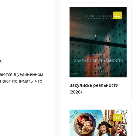
2.3
р.
ваются в уединенном
инают понимать, что
Закулисье реальности
(2026)
0.0