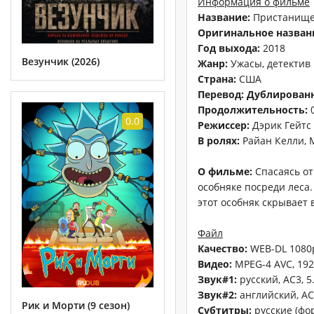
Информация о фильме
Название:
Пристанище
Оригинальное назван
Год выхода:
2018
Везунчик (2026)
Жанр:
Ужасы, детектив
Страна:
США
Перевод:
Дублирован
Продолжительность:
0.0
Режиссер:
Дэрик Гейтс
В ролях:
Райан Келли, 
О фильме:
Спасаясь от
особняке посреди леса.
этот особняк скрывает 
Файл
Качество:
WEB-DL 1080
Видео:
MPEG-4 AVC, 1920
Звук#1:
русский, AC3, 5
Звук#2:
английский, AC3
Рик и Морти (9 сезон)
Субтитры:
русские (фор