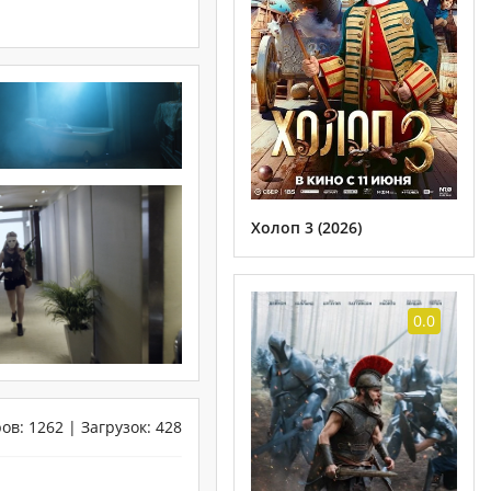
Холоп 3 (2026)
0.0
ров
:
1262
|
Загрузок
:
428