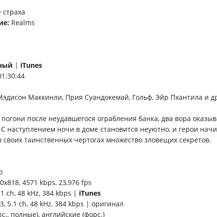
 страха
ие:
Realms
ный
|
iTunes
01:30:44
Мэдисон Маккинли, Прия Суандокемай, Гольф, Эйр Пхантила и д
 погони после неудавшегося ограбления банка, два вора оказы
 С наступлением ночи в доме становится неуютно, и герои нач
в своих таинственных чертогах множество зловещих секретов.
p
x818, 4571 kbps, 23,976 fps
.1 ch, 48 kHz, 384 kbps |
iTunes
, 5.1 ch, 48 kHz, 384 kbps | оригинал
с., полные), английские (форс.)