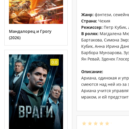
Жанр:
фэнтези, семейн
Страна:
Чехия
Режиссер:
Петр Кубик,
Мандалорец и Грогу
В ролях:
Магдалена Мюл
(2026)
Бартакова, Симона Змр
Кубик, Анна Ирина Данг
Барбора Мунзарова, Зу
Ян Ревай, Зденек Глосе
0.0
Описание:
Ариана, одинокая и упр
смеются над ней из-за 
Ариана учится управлят
мраком, и ей предстоит