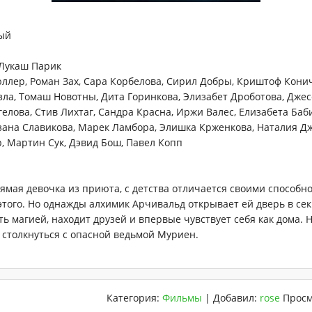
ый
 Лукаш Парик
лер, Роман Зах, Сара Корбелова, Сирил Добры, Криштоф Конич
зла, Томаш Новотны, Дита Горинкова, Элизабет Дроботова, Джес
елова, Стив Лихтаг, Сандра Красна, Иржи Валес, Елизабета Баб
зана Славикова, Марек Ламбора, Элишка Крженкова, Наталия Дж
р, Мартин Сук, Дэвид Бош, Павел Копп
ямая девочка из приюта, с детства отличается своими способн
этого. Но однажды алхимик Арчивальд открывает ей дверь в се
ь магией, находит друзей и впервые чувствует себя как дома. 
 столкнуться с опасной ведьмой Муриен.
Категория
:
Фильмы
|
Добавил
:
rose
Просм