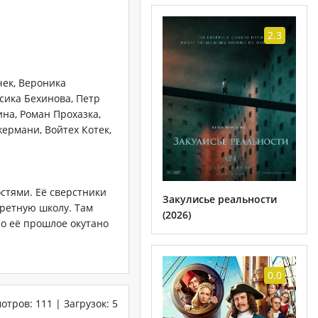
2.3
ек, Вероника
сика Бехинова, Петр
ина, Роман Прохазка,
ермани, Войтех Котек,
остями. Её сверстники
Закулисье реальности
кретную школу. Там
(2026)
Но её прошлое окутано
0.0
отров
:
111
|
Загрузок
:
5