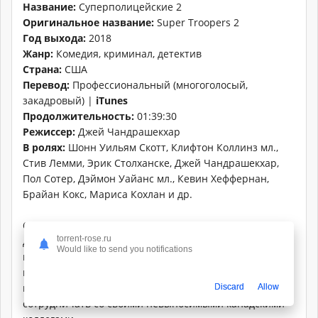
Название:
Суперполицейские 2
Оригинальное название:
Super Troopers 2
Год выхода:
2018
Жанр:
Комедия, криминал, детектив
Страна:
США
Перевод:
Профессиональный (многоголосый,
закадровый) |
iTunes
Продолжительность:
01:39:30
Режиссер:
Джей Чандрашекхар
В ролях:
Шонн Уильям Скотт, Клифтон Коллинз мл.,
Стив Лемми, Эрик Столханске, Джей Чандрашекхар,
Пол Сотер, Дэймон Уайанс мл., Кевин Хеффернан,
Брайан Кокс, Мариса Кохлан и др.
О фильме:
Фильм расскажет о безалаберных
torrent-rose.ru
дорожных патрульных из маленького городка на
Would like to send you notifications
границе США и Канады. Чтобы навести порядок на
пограничной дороге и разрешить международный
конфликт, пятёрка суперполицейских вынуждена
Discard
Allow
сотрудничать со своими невыносимыми канадскими