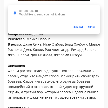
torrent-rose.ru
Информация о фильме
Would like to send you notifications
Название:
Воссоединение
Оригинальное название:
The Reunion
Discard
Allow
Год выпуска:
2011
Жанр:
Боевик, драма
Режиссер:
Майкл Павоне
В ролях:
Джон Сина, Итэн Эмбри, Бойд Холбрук, Майкл
Рисполи, Джек Конли, Рио Александр, Ричард Барела,
Джош Берри, Дон Бикнелл, Джереми Битсуи.
Описание:
Фильм рассказывает о девушке, которая поклялась
своему отцу, что найдет способ примирить своих трех
братьев. Самое интересное, что один из братьев
полицейский в отставке, второй директор крупной
фирмы, а третий вор, который совсем недавно вышел
из тюрьмы и даже не знает о существовании семьи.
Страна:
США