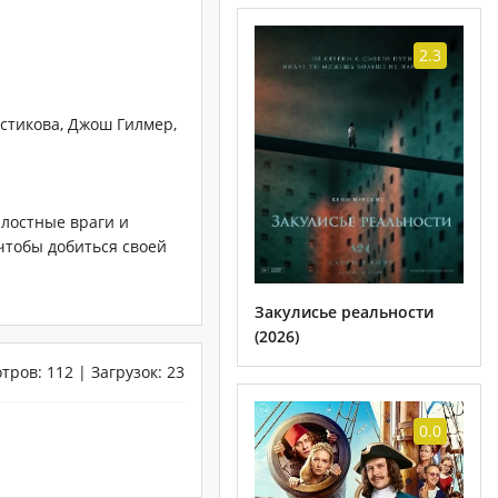
2.3
стикова, Джош Гилмер,
алостные враги и
чтобы добиться своей
Закулисье реальности
(2026)
отров
:
112
|
Загрузок
:
23
0.0