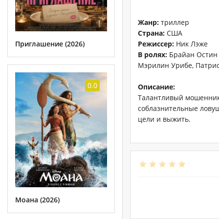
Жанр:
триллер
Страна:
США
Приглашение (2026)
Режиссер:
Ник Лэже
В ролях:
Брайан Остин 
Мэрилин Урибе, Патрис
0.0
Описание:
Талантливый мошенник 
соблазнительные ловуш
цели и выжить.
Моана (2026)