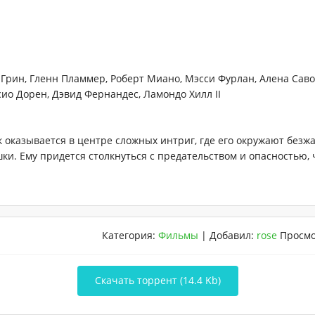
Грин, Гленн Пламмер, Роберт Миано, Мэсси Фурлан, Алена Саво
ио Дорен, Дэвид Фернандес, Ламондо Хилл II
оказывается в центре сложных интриг, где его окружают безж
ки. Ему придется столкнуться с предательством и опасностью, 
Категория
:
Фильмы
|
Добавил
:
rose
Просм
Скачать торрент (14.4 Kb)