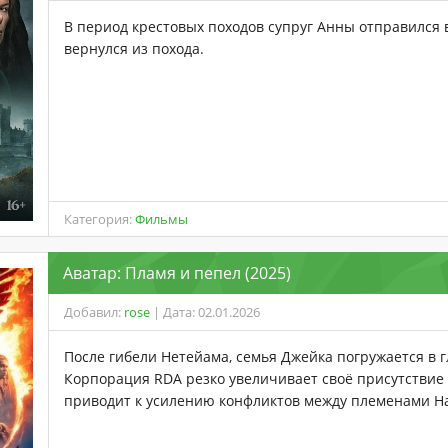
В период крестовых походов супруг Анны отправился в
вернулся из похода.
Категория:
Фильмы
Аватар: Пламя и пепел (2025)
Добавил:
rose
| Дата: 02.01.2026
После гибели Нетейама, семья Джейка погружается в г
Корпорация RDA резко увеличивает своё присутствие 
приводит к усилению конфликтов между племенами На