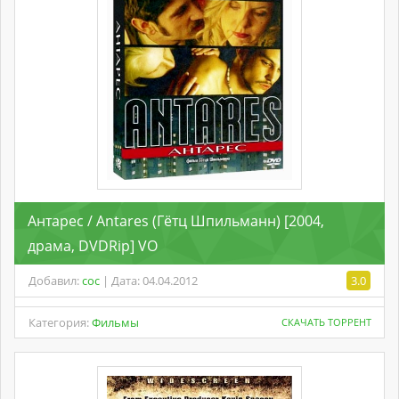
Антарес / Antares (Гётц Шпильманн) [2004,
драма, DVDRip] VO
Добавил:
coc
| Дата: 04.04.2012
3.0
Категория:
Фильмы
СКАЧАТЬ ТОРРЕНТ