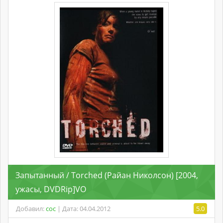
Запытанный / Torched (Райан Николсон) [2004,
ужасы, DVDRip]VO
Добавил:
coc
| Дата: 04.04.2012
5.0