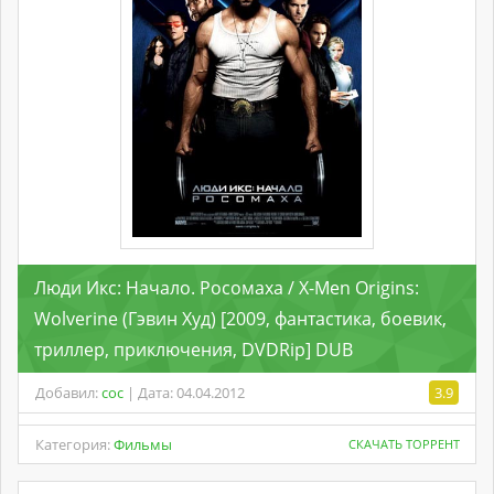
Люди Икс: Начало. Росомаха / X-Men Origins:
Wolverine (Гэвин Худ) [2009, фантастика, боевик,
триллер, приключения, DVDRip] DUB
Добавил:
coc
| Дата: 04.04.2012
3.9
Категория:
Фильмы
СКАЧАТЬ ТОРРЕНТ