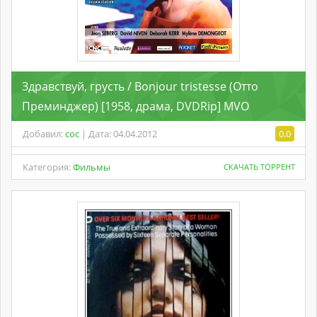
Здравствуй, грусть / Bonjour tristesse (Отто
Преминджер) [1958, драма, DVDRip] MVO
Добавил:
coc
| Дата: 04.04.2012
0.0
Категория:
Фильмы
СКАЧАТЬ ТОРРЕНТ