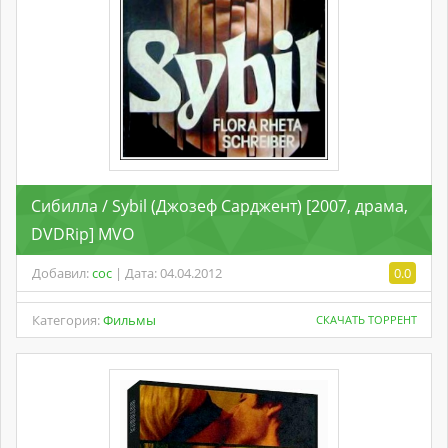
Сибилла / Sybil (Джозеф Сарджент) [2007, драма,
DVDRip] MVO
Добавил:
coc
| Дата: 04.04.2012
0.0
Категория:
Фильмы
СКАЧАТЬ ТОРРЕНТ