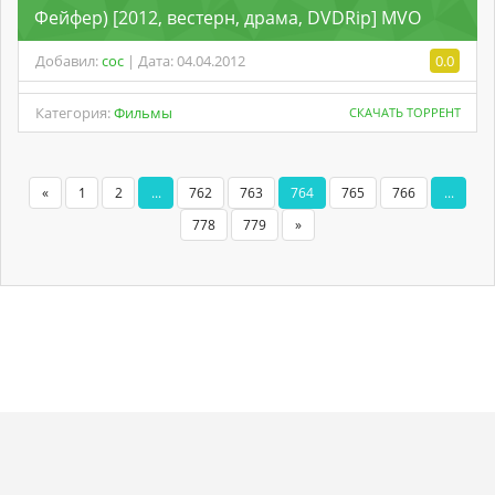
Фейфер) [2012, вестерн, драма, DVDRip] MVO
Добавил:
coc
| Дата: 04.04.2012
0.0
Категория:
Фильмы
СКАЧАТЬ ТОРРЕНТ
«
1
2
...
762
763
764
765
766
...
778
779
»
Copyright
Torrent-
. Мы не храним никаких
Карта
Хостинг
© 2026
rose.ru
нелегальных материалов.
сайта
от
uCoz