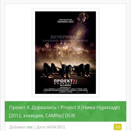
Проект X: Дорвались / Project X (Нима Нуризаде)
[2012, комедия, CAMRip] DUB
Добавил:
coc
| Дата: 04.04.2012
3.8